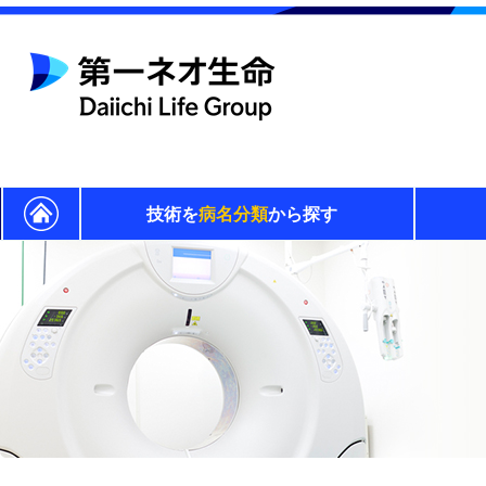
技術を
病名分類
から探す