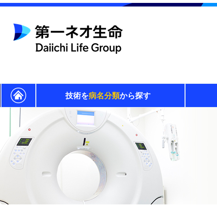
技術を
病名分類
から探す