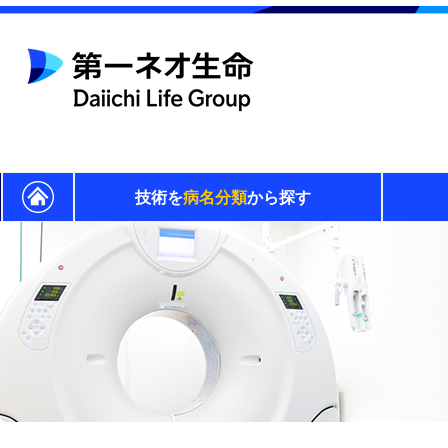
技術を
病名分類
から探す