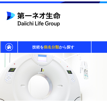
技術を
病名分類
から探す