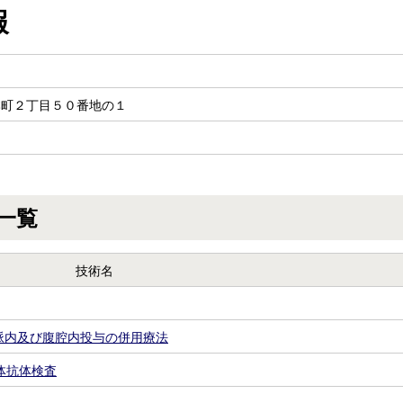
報
本町２丁目５０番地の１
一覧
技術名
脈内及び腹腔内投与の併用療法
体抗体検査