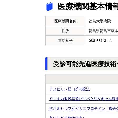
医療機関基本情
医療機関名称
徳島大学病院
住所
徳島県徳島市蔵
電話番号
088-631-3111
受診可能先進医療技術
アスピリン経口投与療法
Ｓ－１内服投与並びにパクリタキセル静
抗ネオセルフβ2グリコプロテインⅠ複合