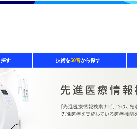
ら探す
技術を
50音
から探す