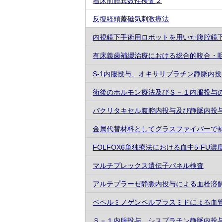
着床前胚異数性検査２
反復経頭蓋磁気刺激療法
内視鏡下手術用ロボットを用いた腹腔鏡
有床義歯補綴治療における総合的咬合・
S-1内服投与、オキサリプラチン静脈内
術後のホルモン療法及びＳ－１内服投与
パクリタキセル腹腔内投与及び静脈内投
金属代替材料としてグラスファイバーで
FOLFOX6単独療法における血中5-FU
マルチプレックス遺伝子パネル検査
アルテプラーゼ静脈内投与による血栓溶
ベペルミノゲンペルプラスミドによる血
Ｓ－１内服投与、シスプラチン静脈内投