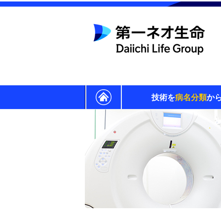
技術を
病名分類
か