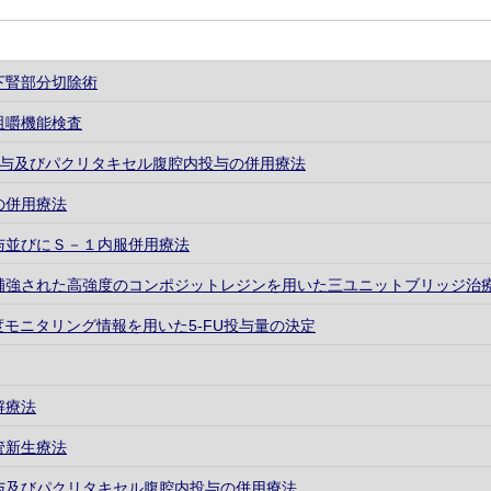
下腎部分切除術
咀嚼機能検査
投与及びパクリタキセル腹腔内投与の併用療法
の併用療法
与並びにＳ－１内服併用療法
補強された高強度のコンポジットレジンを用いた三ユニットブリッジ治
濃度モニタリング情報を用いた5-FU投与量の決定
解療法
管新生療法
与及びパクリタキセル腹腔内投与の併用療法