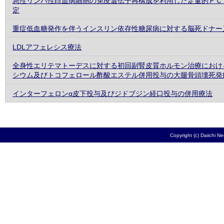
急性リンパ性白血病細胞の免疫遺伝子再構成を利用した定量的ＰＣ
定
重症低血糖発作を伴うインスリン依存性糖尿病に対する脳死ドナー
LDLアフェレシス療法
全身性エリテマトーデスに対する初回副腎皮質ホルモン治療におけ
シウム及びトコフェロール酢酸エステル併用投与の大腿骨頭壊死発
インターフェロンα皮下投与及びジドブジン経口投与の併用療法
Copyright (c) Daiichi N