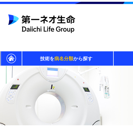
技術を
病名分類
から探す