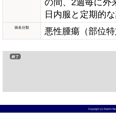
の間、2週毎に外
日内服と定期的な
病名分類
悪性腫瘍（部位特
終了
Copyright (c) Daiichi N