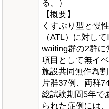
る。）
【概要】
くすぶり型と慢性
（ATL）に対してIF
waiting群の
項目として無イベ
施設共同無作為割
片群37例、両群7
総試験期間5年であ
られた症例には、レ