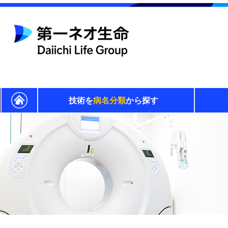
技術を
病名分類
から探す