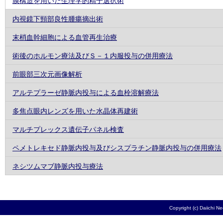
膜構造を用いた生理学的精子選択術
内視鏡下頸部良性腫瘍摘出術
末梢血幹細胞による血管再生治療
術後のホルモン療法及びＳ－１内服投与の併用療法
前眼部三次元画像解析
アルテプラーゼ静脈内投与による血栓溶解療法
多焦点眼内レンズを用いた水晶体再建術
マルチプレックス遺伝子パネル検査
ペメトレキセド静脈内投与及びシスプラチン静脈内投与の併用療法
ネシツムマブ静脈内投与療法
Copyright (c) Daiichi N