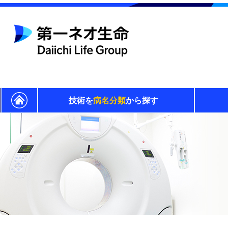
技術を
病名分類
から探す