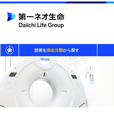
技術を
病名分類
から探す