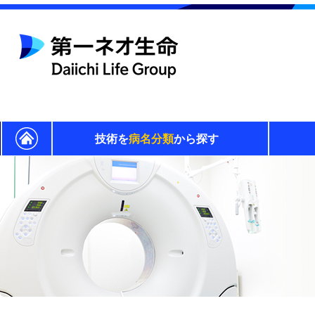
技術を
病名分類
から探す