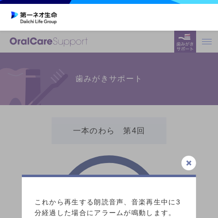
歯みがきサポート
一本のわら 第4回
3:00
これから再生する朗読音声、音楽再生中に3
分経過した場合にアラームが鳴動します。