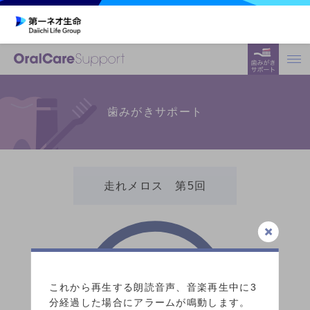
歯みがきサポート
走れメロス 第5回
3:00
これから再生する朗読音声、音楽再生中に3
分経過した場合にアラームが鳴動します。