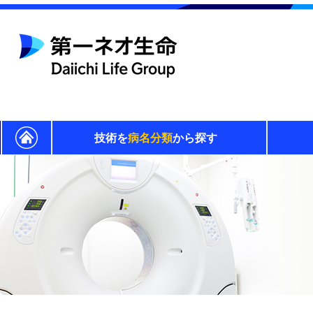
技術を
病名分類
から探す