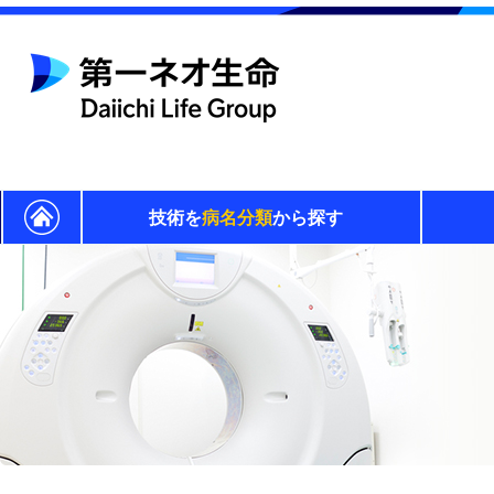
技術を
病名分類
から探す