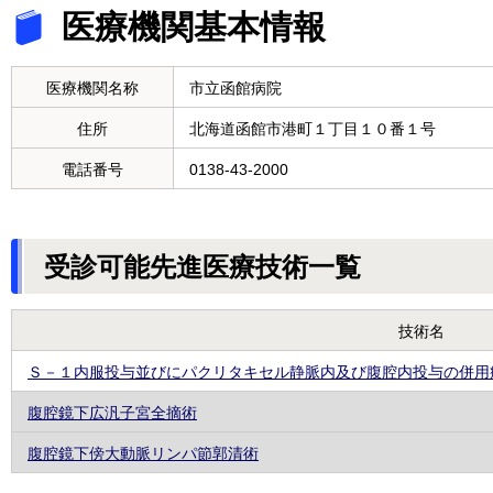
医療機関基本情報
医療機関名称
市立函館病院
住所
北海道函館市港町１丁目１０番１号
電話番号
0138-43-2000
受診可能先進医療技術一覧
技術名
Ｓ－１内服投与並びにパクリタキセル静脈内及び腹腔内投与の併用
腹腔鏡下広汎子宮全摘術
腹腔鏡下傍大動脈リンパ節郭清術