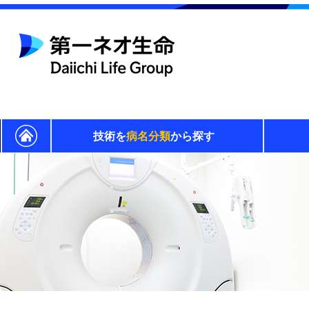
技術を
病名分類
から探す