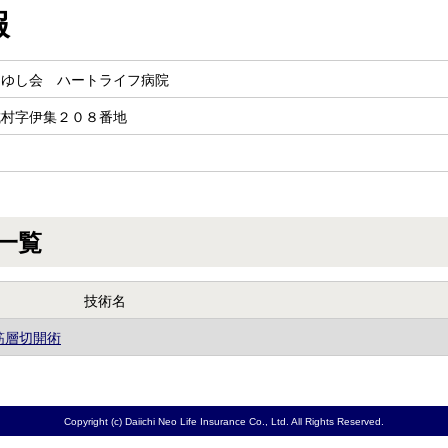
報
りゆし会 ハートライフ病院
城村字伊集２０８番地
一覧
技術名
筋層切開術
Copyright (c) Daiichi Neo Life Insurance Co., Ltd. All Rights Reserved.