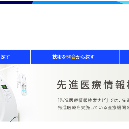
ら探す
技術を
50音
から探す