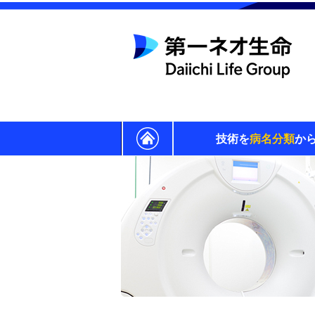
技術を
病名分類
か