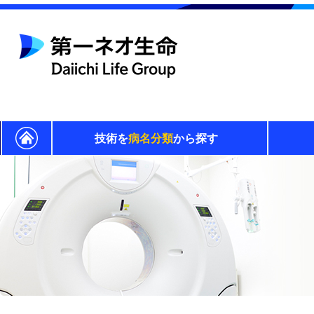
技術を
病名分類
から探す