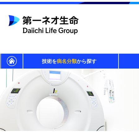
技術を
病名分類
から探す