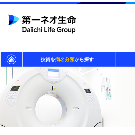
技術を
病名分類
から探す