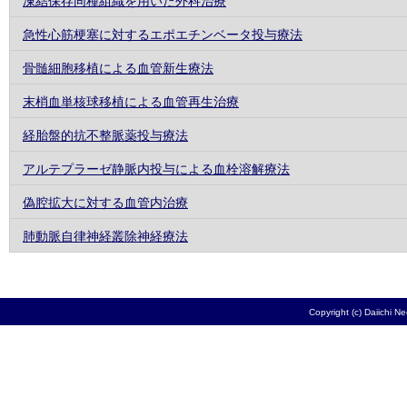
凍結保存同種組織を用いた外科治療
急性心筋梗塞に対するエポエチンベータ投与療法
骨髄細胞移植による血管新生療法
末梢血単核球移植による血管再生治療
経胎盤的抗不整脈薬投与療法
アルテプラーゼ静脈内投与による血栓溶解療法
偽腔拡大に対する血管内治療
肺動脈自律神経叢除神経療法
Copyright (c) Daiichi N