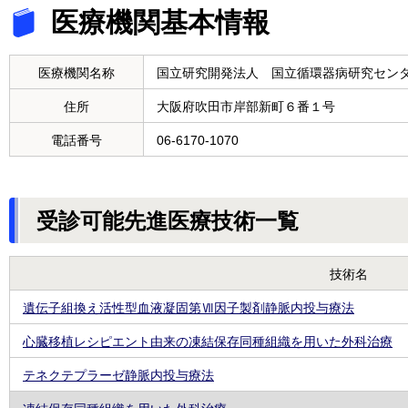
医療機関基本情報
医療機関名称
国立研究開発法人 国立循環器病研究セン
住所
大阪府吹田市岸部新町６番１号
電話番号
06-6170-1070
受診可能先進医療技術一覧
技術名
遺伝子組換え活性型血液凝固第Ⅶ因子製剤静脈内投与療法
心臓移植レシピエント由来の凍結保存同種組織を用いた外科治療
テネクテプラーゼ静脈内投与療法