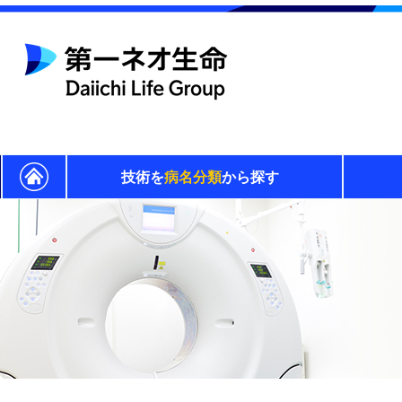
技術を
病名分類
から探す