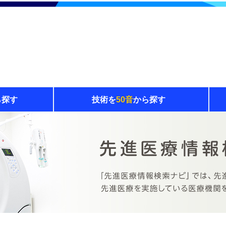
ら探す
技術を
50音
から探す