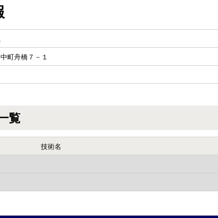
報
院
田中町舟橋７－１
一覧
技術名