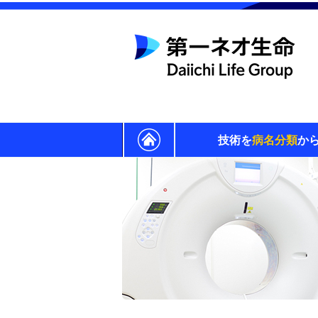
技術を
病名分類
か