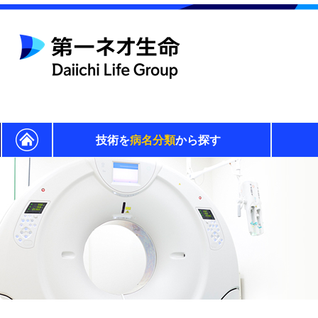
技術を
病名分類
から探す