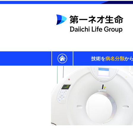
技術を
病名分類
か