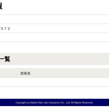
報
原５７２
一覧
技術名
Copyright (c) Daiichi Neo Life Insurance Co., Ltd. All Rights Reserved.