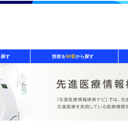
ら探す
技術を
50音
から探す