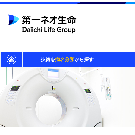
技術を
病名分類
から探す