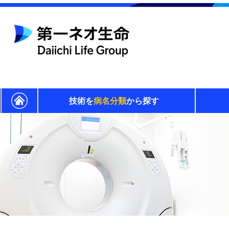
技術を
病名分類
から探す