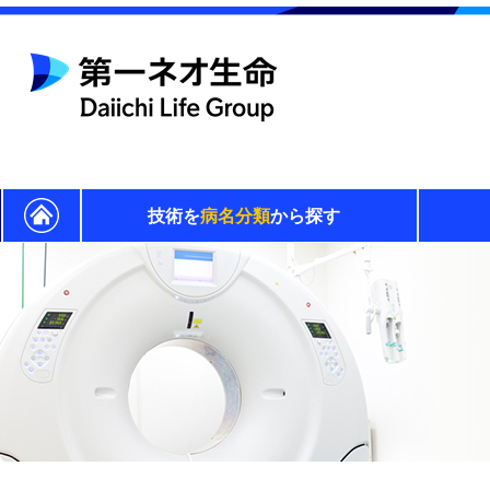
技術を
病名分類
から探す