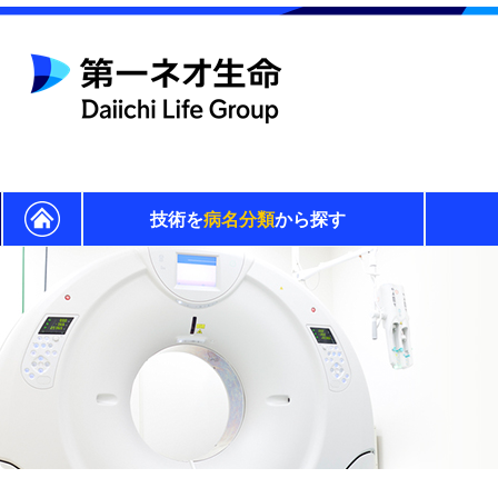
技術を
病名分類
から探す