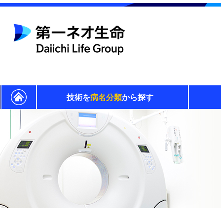
技術を
病名分類
から探す