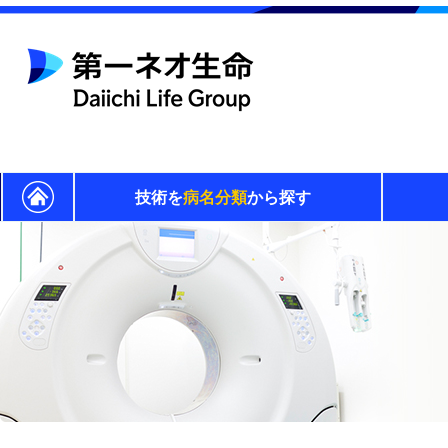
技術を
病名分類
から探す