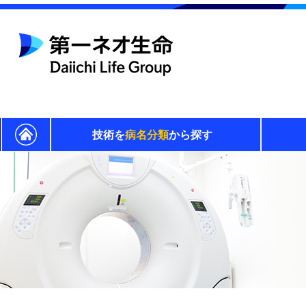
技術を
病名分類
から探す