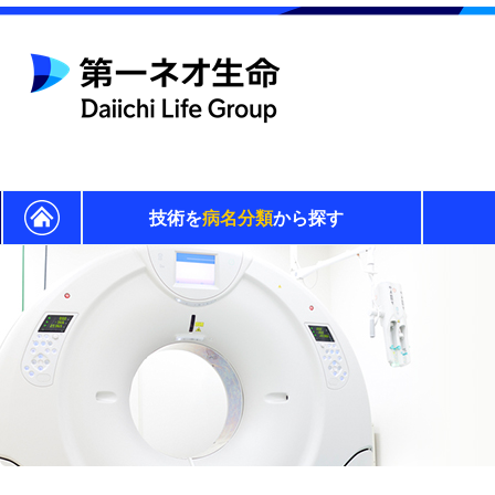
技術を
病名分類
から探す