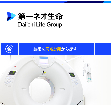
技術を
病名分類
から探す