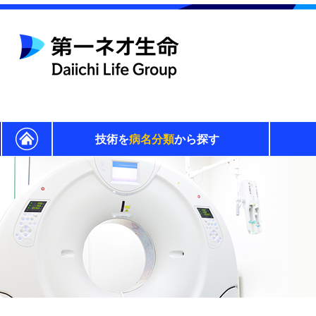
技術を
病名分類
から探す