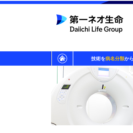
技術を
病名分類
か