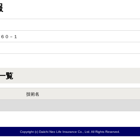
報
津６０－１
一覧
技術名
Copyright (c) Daiichi Neo Life Insurance Co., Ltd. All Rights Reserved.