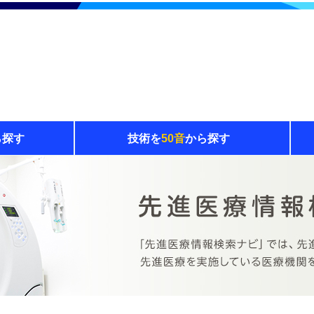
ら探す
技術を
50音
から探す