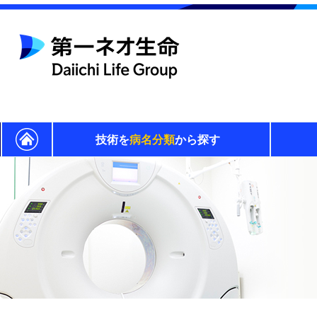
技術を
病名分類
から探す