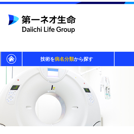
技術を
病名分類
から探す