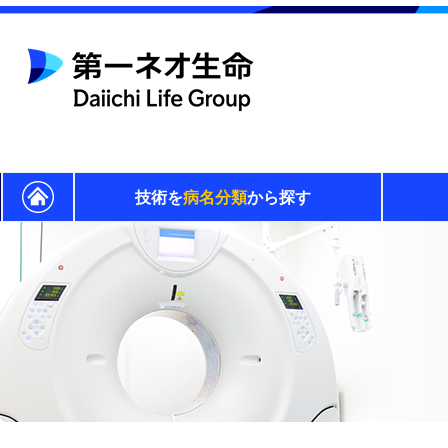
技術を
病名分類
から探す