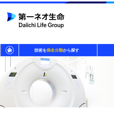
技術を
病名分類
から探す