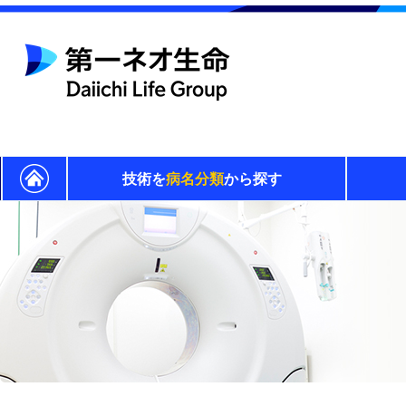
技術を
病名分類
から探す