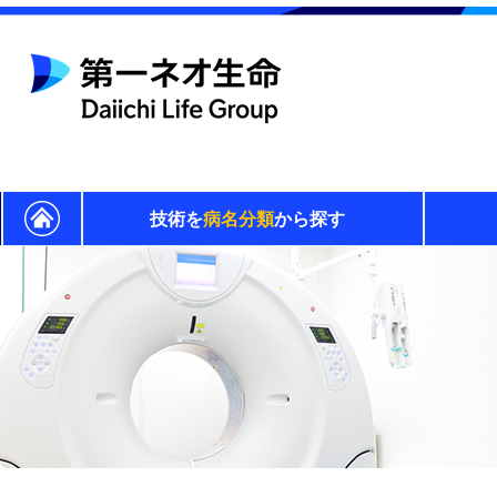
技術を
病名分類
から探す