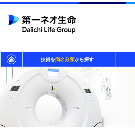
技術を
病名分類
から探す