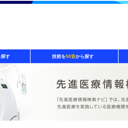
ら探す
技術を
50音
から探す