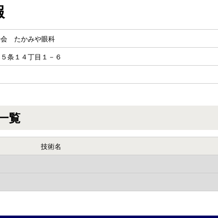
報
優会 たかみや眼科
楽５条１４丁目１－６
一覧
技術名