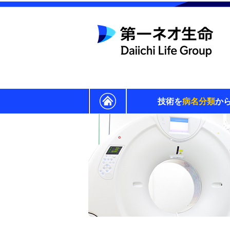
技術を
病名分類
か