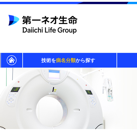
技術を
病名分類
から探す