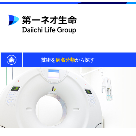
技術を
病名分類
から探す