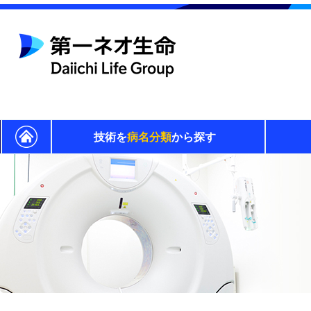
技術を
病名分類
から探す