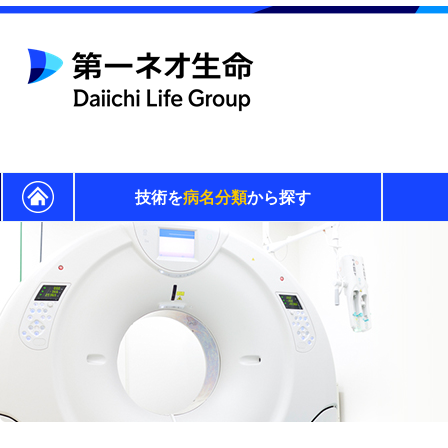
技術を
病名分類
から探す