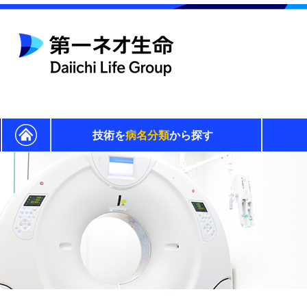
技術を
病名分類
から探す