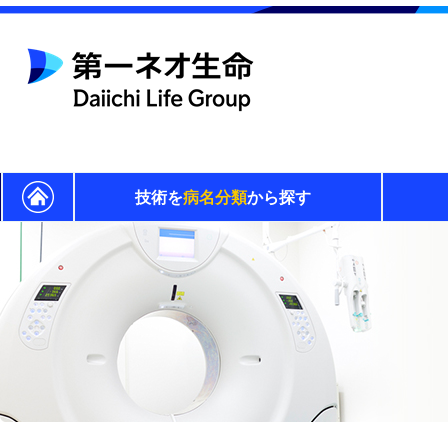
技術を
病名分類
から探す