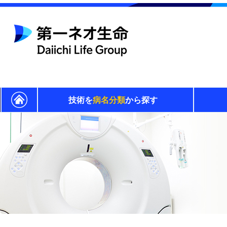
技術を
病名分類
から探す