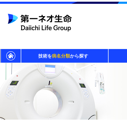
技術を
病名分類
から探す